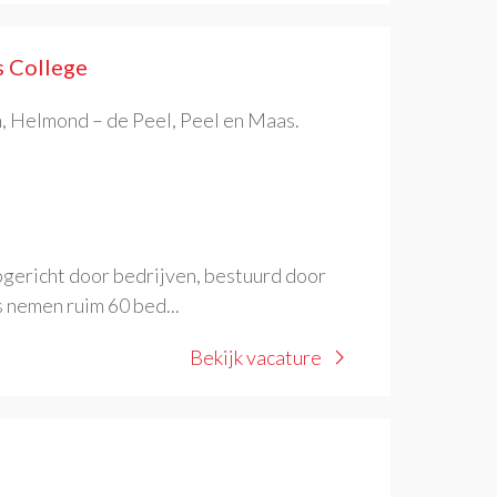
s College
, Helmond – de Peel, Peel en Maas.
opgericht door bedrijven, bestuurd door
 nemen ruim 60 bed...
Bekijk vacature