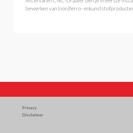
Als ervaren CNC-Draaier ben je in eerste insta
bewerken van (non)ferro- enkunststofproducten 
Privacy
Disclaimer