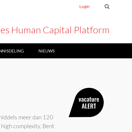
Login
ies Human Capital Platform
NNISDELING
NIEUWS
ARBEID
nmiddels meer dan 120
, high complexity. Bent