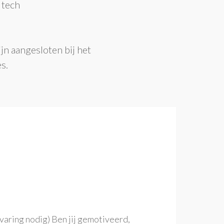
 tech
jn aangesloten bij het
s.
ring nodig) Ben jij gemotiveerd,