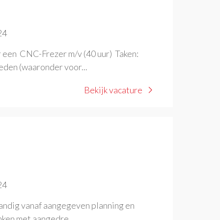
24
r een CNC-Frezer m/v (40 uur) Taken:
den (waaronder voor...
Bekijk vacature
24
andig vanaf aangegeven planning en
nken met aangedre...