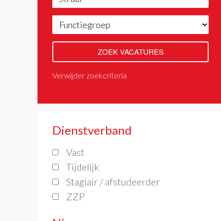
Verwijder zoekcriteria
Dienstverband
Vast
Tijdelijk
Stagiair / afstudeerder
ZZP