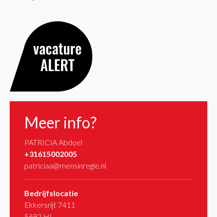
Meer info?
PATRICIA Abdoel
+31615002005
patriciaa@mensinregie.nl
Bedrijfslocatie
Ekkersrijt 7411
5692 HL