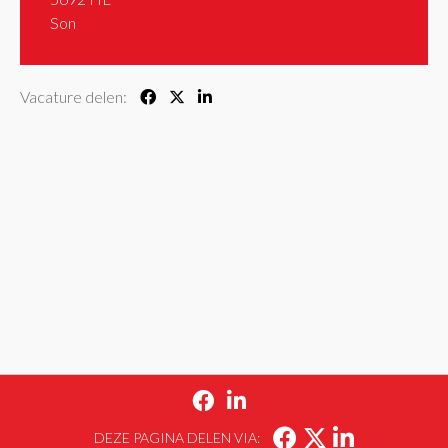
Son
Vacature delen:


DEZE PAGINA DELEN VIA: