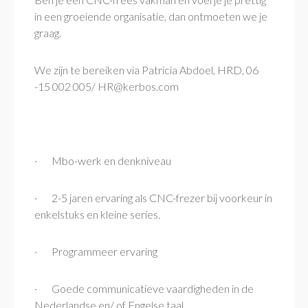
in een groeiende organisatie, dan ontmoeten we je
graag.
We zijn te bereiken via Patricia Abdoel, HRD, 06
-15 002 005/ HR@kerbos.com
· Mbo-werk en denkniveau
· 2-5 jaren ervaring als CNC-frezer bij voorkeur in
enkelstuks en kleine series.
· Programmeer ervaring
· Goede communicatieve vaardigheden in de
Nederlandse en/ of Engelse taal