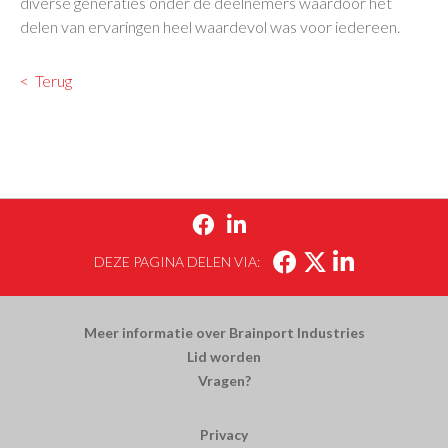
diverse generaties onder de deelnemers waardoor het
delen van ervaringen heel waardevol was voor iedereen.
Terug


DEZE PAGINA DELEN VIA:
Meer informatie over Brainport Industries
Lid worden
Vragen?
Privacy