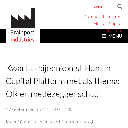
Login
Brainport Industries
Human Capital
Platform
MENU
Kwartaalbijeenkomst Human
Capital Platform met als thema:
OR en medezeggenschap
19 september 2024, 15:00
-
17:30
Meer informatie over deze bijeenkomst volgt.